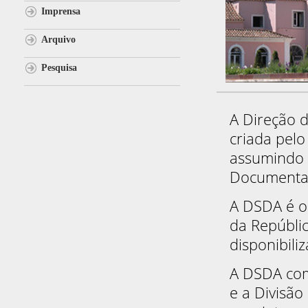
Imprensa
Arquivo
Pesquisa
A Direção 
criada pel
assumindo e
Documentaç
A DSDA é o
da Repúblic
disponibili
A DSDA com
e a Divisão