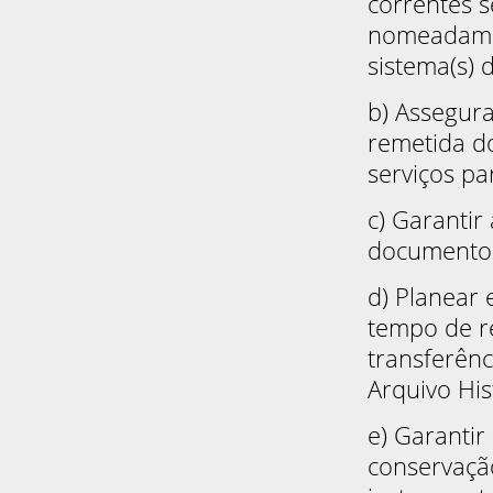
correntes s
nomeadamen
sistema(s) 
b) Assegura
remetida do
serviços pa
c) Garantir
documentos
d) Planear
tempo de re
transferên
Arquivo His
e) Garanti
conservaçã